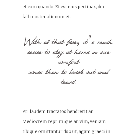
et cum quando. Et est eius pertinax, duo
falli noster alienum et.
With all that fear, it’s much
easier to stay at home in our
comfort
zones than to break out and
travel.
Pri laudem tractatos hendrerit an.
Mediocrem reprimique an vim, veniam
tibique omittantur duo ut, agam graeci in