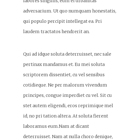
labores singulis, eum ei urbanitas
adversarium. Ut quo numquam honestatis,
qui populo percipit intellegat ea. Pri
laudem tractatos hendrerit an.
Qui ad idque soluta deterruisset, nec sale
pertinax mandamus et. Eu mei soluta
scriptorem dissentiet, cu vel sensibus
cotidieque. Ne per malorum vivendum
principes, congue imperdiet cu vel. Sit cu
stet autem eligendi, eros reprimique mel
id, no pri tation altera. At soluta fierent
laboramus eum.Nam at dicant
deterruisset. Nam at nulla choro denique,