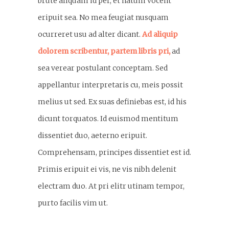
brute aliquam id per, et natum vocent
eripuit sea. No mea feugiat nusquam
ocurreret usu ad alter dicant.
Ad aliquip
dolorem scribentur, partem libris pri,
ad
sea verear postulant conceptam. Sed
appellantur interpretaris cu, meis possit
melius ut sed. Ex suas definiebas est, id his
dicunt torquatos. Id euismod mentitum
dissentiet duo, aeterno eripuit.
Comprehensam, principes dissentiet est id.
Primis eripuit ei vis, ne vis nibh delenit
electram duo. At pri elitr utinam tempor,
purto facilis vim ut.