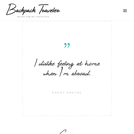
I dislike feeling at home
when I'm abroad.
ANGEL SANTOS