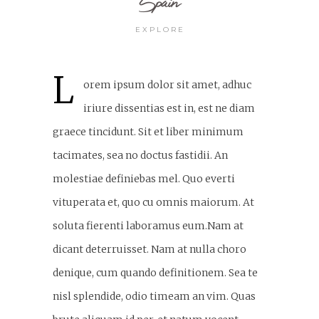
Spain
EXPLORE
L
orem ipsum dolor sit amet, adhuc
iriure dissentias est in, est ne diam
graece tincidunt. Sit et liber minimum
tacimates, sea no doctus fastidii. An
molestiae definiebas mel. Quo everti
vituperata et, quo cu omnis maiorum. At
soluta fierenti laboramus eum.Nam at
dicant deterruisset. Nam at nulla choro
denique, cum quando definitionem. Sea te
nisl splendide, odio timeam an vim. Quas