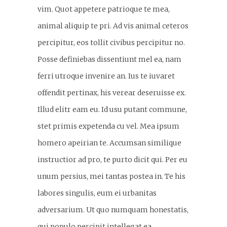
vim. Quot appetere patrioque te mea,
animal aliquip te pri. Ad vis animal ceteros
percipitur, eos tollit civibus percipitur no.
Posse definiebas dissentiunt mel ea, nam
ferri utroque invenire an. Ius te iuvaret
offendit pertinax, his verear deseruisse ex.
Illud elitr eam eu. Id usu putant commune,
stet primis expetenda cu vel. Mea ipsum
homero apeirian te. Accumsan similique
instructior ad pro, te purto dicit qui. Per eu
unum persius, mei tantas postea in. Te his
labores singulis, eum ei urbanitas
adversarium. Ut quo numquam honestatis,
qui populo percipit intellegat ea.