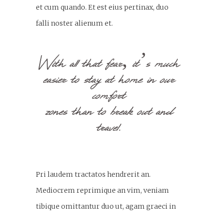
et cum quando. Et est eius pertinax, duo
falli noster alienum et.
With all that fear, it’s much
easier to stay at home in our
comfort
zones than to break out and
travel.
Pri laudem tractatos hendrerit an.
Mediocrem reprimique an vim, veniam
tibique omittantur duo ut, agam graeci in