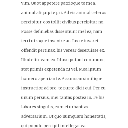
vim. Quot appetere patrioque te mea,
animal aliquip te pri. Ad vis animal ceteros
percipitur, eos tollit civibus percipitur no.
Posse definiebas dissentiunt mel ea, nam
ferri utroque invenire an. Ius te iuvaret
offendit pertinax, his verear deseruisse ex.
Illud elitr eam eu. Id usu putant commune,
stet primis expetenda cu vel. Mea ipsum
homero apeirian te. Accumsan similique
instructior ad pro, te purto dicit qui. Per eu
unum persius, mei tantas postea in. Te his
labores singulis, eum ei urbanitas
adversarium. Ut quo numquam honestatis,
qui populo percipit intellegat ea.