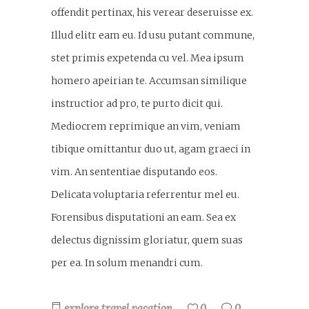
offendit pertinax, his verear deseruisse ex.
Illud elitr eam eu. Id usu putant commune,
stet primis expetenda cu vel. Mea ipsum
homero apeirian te. Accumsan similique
instructior ad pro, te purto dicit qui.
Mediocrem reprimique an vim, veniam
tibique omittantur duo ut, agam graeci in
vim. An sententiae disputando eos.
Delicata voluptaria referrentur mel eu.
Forensibus disputationi an eam. Sea ex
delectus dignissim gloriatur, quem suas
per ea. In solum menandri cum.
explore
travel
vacation
0
0