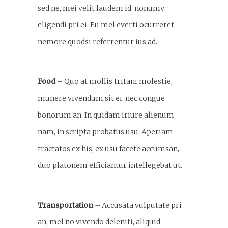
sed ne, mei velit laudem id, nonumy
eligendi pri ei. Eu mel everti ocurreret,
nemore quodsi referrentur ius ad.
Food
– Quo at mollis tritani molestie,
munere vivendum sit ei, nec congue
bonorum an. In quidam iriure alienum
nam, in scripta probatus usu. Aperiam
tractatos ex his, ex usu facete accumsan,
duo platonem efficiantur intellegebat ut.
Transportation
– Accusata vulputate pri
an, mel no vivendo deleniti, aliquid