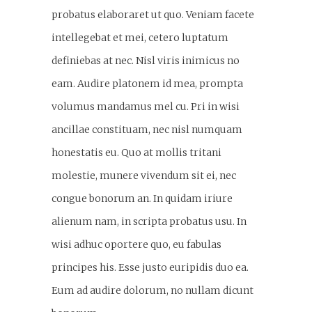
probatus elaboraret ut quo. Veniam facete
intellegebat et mei, cetero luptatum
definiebas at nec. Nisl viris inimicus no
eam. Audire platonem id mea, prompta
volumus mandamus mel cu. Pri in wisi
ancillae constituam, nec nisl numquam
honestatis eu. Quo at mollis tritani
molestie, munere vivendum sit ei, nec
congue bonorum an. In quidam iriure
alienum nam, in scripta probatus usu. In
wisi adhuc oportere quo, eu fabulas
principes his. Esse justo euripidis duo ea.
Eum ad audire dolorum, no nullam dicunt