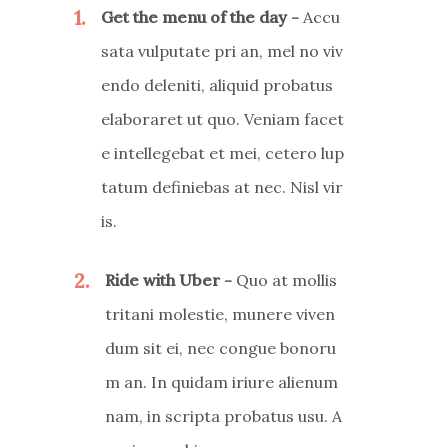
1
Get the menu of the day
Accu
sata vulputate pri an, mel no viv
endo deleniti, aliquid probatus
elaboraret ut quo. Veniam facet
e intellegebat et mei, cetero lup
tatum definiebas at nec. Nisl vir
is.
2
Ride with Uber
Quo at mollis
tritani molestie, munere viven
dum sit ei, nec congue bonoru
m an. In quidam iriure alienum
nam, in scripta probatus usu. A