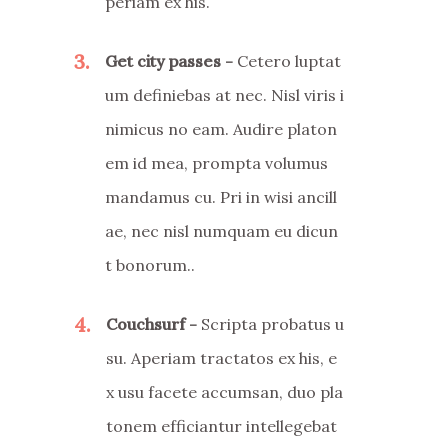
periam ex his.
3
Get city passes
Cetero luptat
um definiebas at nec. Nisl viris i
nimicus no eam. Audire platon
em id mea, prompta volumus
mandamus cu. Pri in wisi ancill
ae, nec nisl numquam eu dicun
t bonorum..
4
Couchsurf
Scripta probatus u
su. Aperiam tractatos ex his, e
x usu facete accumsan, duo pla
tonem efficiantur intellegebat