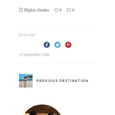
Flights
Guides
0
0
CYCLIST
27 September 2018
PREVIOUS DESTINATION