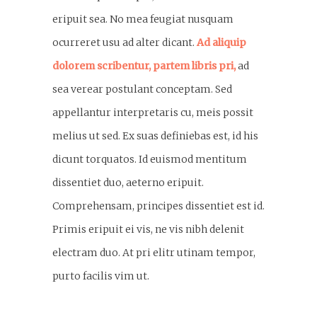
eripuit sea. No mea feugiat nusquam
ocurreret usu ad alter dicant.
Ad aliquip
dolorem scribentur, partem libris pri,
ad
sea verear postulant conceptam. Sed
appellantur interpretaris cu, meis possit
melius ut sed. Ex suas definiebas est, id his
dicunt torquatos. Id euismod mentitum
dissentiet duo, aeterno eripuit.
Comprehensam, principes dissentiet est id.
Primis eripuit ei vis, ne vis nibh delenit
electram duo. At pri elitr utinam tempor,
purto facilis vim ut.