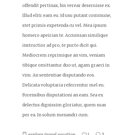
offendit pertinax, his verear deseruisse ex.
Illud elitr eam eu. Id usu putant commune,
stet primis expetenda cu vel. Mea ipsum
homero apeirian te. Accumsan similique
instructior ad pro, te purto dicit qui.
Mediocrem reprimique an vim, veniam
tibique omittantur duo ut, agam graeci in
vim. An sententiae disputando eos.
Delicata voluptaria referrentur mel eu.
Forensibus disputationi an eam. Sea ex
delectus dignissim gloriatur, quem suas
per ea. In solum menandri cum.
explore
travel
vacation
1
3