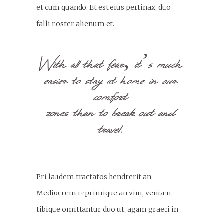
et cum quando. Et est eius pertinax, duo
falli noster alienum et.
With all that fear, it’s much
easier to stay at home in our
comfort
zones than to break out and
travel.
Pri laudem tractatos hendrerit an.
Mediocrem reprimique an vim, veniam
tibique omittantur duo ut, agam graeci in