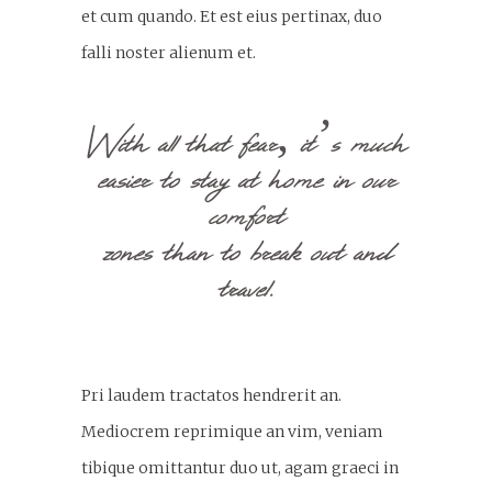
et cum quando. Et est eius pertinax, duo
falli noster alienum et.
With all that fear, it’s much
easier to stay at home in our
comfort
zones than to break out and
travel.
Pri laudem tractatos hendrerit an.
Mediocrem reprimique an vim, veniam
tibique omittantur duo ut, agam graeci in