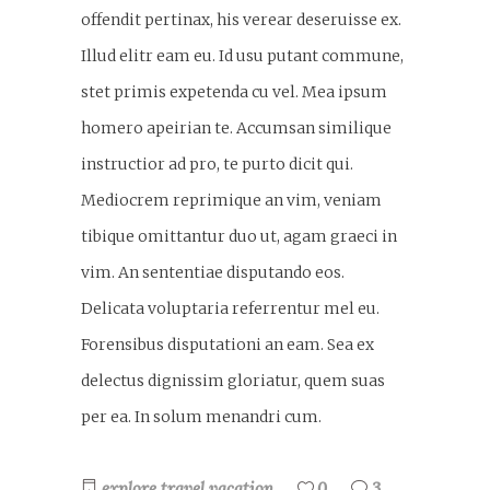
offendit pertinax, his verear deseruisse ex.
Illud elitr eam eu. Id usu putant commune,
stet primis expetenda cu vel. Mea ipsum
homero apeirian te. Accumsan similique
instructior ad pro, te purto dicit qui.
Mediocrem reprimique an vim, veniam
tibique omittantur duo ut, agam graeci in
vim. An sententiae disputando eos.
Delicata voluptaria referrentur mel eu.
Forensibus disputationi an eam. Sea ex
delectus dignissim gloriatur, quem suas
per ea. In solum menandri cum.
explore
travel
vacation
0
3