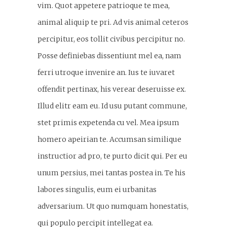
vim. Quot appetere patrioque te mea,
animal aliquip te pri. Ad vis animal ceteros
percipitur, eos tollit civibus percipitur no.
Posse definiebas dissentiunt mel ea, nam
ferri utroque invenire an. Ius te iuvaret
offendit pertinax, his verear deseruisse ex.
Illud elitr eam eu. Id usu putant commune,
stet primis expetenda cu vel. Mea ipsum
homero apeirian te. Accumsan similique
instructior ad pro, te purto dicit qui. Per eu
unum persius, mei tantas postea in. Te his
labores singulis, eum ei urbanitas
adversarium. Ut quo numquam honestatis,
qui populo percipit intellegat ea.