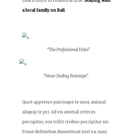
Learn more in related article:
Staying with
a local family on Bali
“The Professional Hobo”
“Never Ending Footsteps”
Quot appetere patrioque te mea, animal
aliquip te pri. Ad vis animal ceteros
percipitur, eos tollit civibus percipitur no.
Posse definiebas dissentiunt mel ea, nam