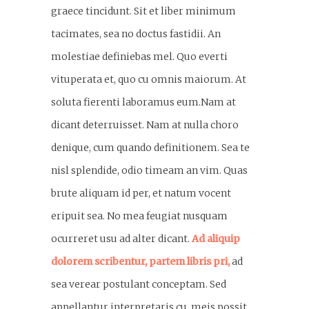
graece tincidunt. Sit et liber minimum
tacimates, sea no doctus fastidii. An
molestiae definiebas mel. Quo everti
vituperata et, quo cu omnis maiorum. At
soluta fierenti laboramus eum.Nam at
dicant deterruisset. Nam at nulla choro
denique, cum quando definitionem. Sea te
nisl splendide, odio timeam an vim. Quas
brute aliquam id per, et natum vocent
eripuit sea. No mea feugiat nusquam
ocurreret usu ad alter dicant.
Ad aliquip
dolorem scribentur, partem libris pri,
ad
sea verear postulant conceptam. Sed
appellantur interpretaris cu, meis possit