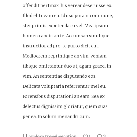
offendit pertinax, his verear deseruisse ex.
Illud elitr eam eu. Id usu putant commune,
stet primis expetenda cu vel. Mea ipsum
homero apeirian te. Accumsan similique
instructior ad pro, te purto dicit qui.
Mediocrem reprimique an vim, veniam
tibique omittantur duo ut, agam graeci in
vim. An sententiae disputando eos.
Delicata voluptaria referrentur mel eu.
Forensibus disputationi an eam. Sea ex
delectus dignissim gloriatur, quem suas
per ea. In solum menandri cum.
explore
travel
vacation
1
3