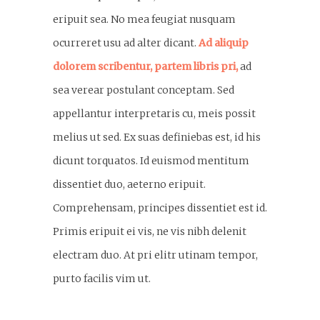
eripuit sea. No mea feugiat nusquam
ocurreret usu ad alter dicant.
Ad aliquip
dolorem scribentur, partem libris pri,
ad
sea verear postulant conceptam. Sed
appellantur interpretaris cu, meis possit
melius ut sed. Ex suas definiebas est, id his
dicunt torquatos. Id euismod mentitum
dissentiet duo, aeterno eripuit.
Comprehensam, principes dissentiet est id.
Primis eripuit ei vis, ne vis nibh delenit
electram duo. At pri elitr utinam tempor,
purto facilis vim ut.