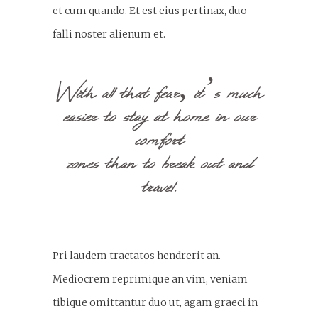
et cum quando. Et est eius pertinax, duo
falli noster alienum et.
With all that fear, it’s much
easier to stay at home in our
comfort
zones than to break out and
travel.
Pri laudem tractatos hendrerit an.
Mediocrem reprimique an vim, veniam
tibique omittantur duo ut, agam graeci in