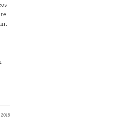
eos
ire
tant
m
 2018