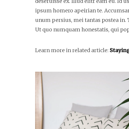
deseruisse ex. Illud elitr eam eu. Id
ipsum homero apeirian te. Accumsan si
unum persius, mei tantas postea in. 
Ut quo numquam honestatis, qui popul
Learn more in related article:
Staying