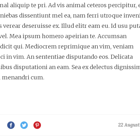
l aliquip te pri. Ad vis animal ceteros percipitur, 
finiebas dissentiunt mel ea, nam ferri utroque inven
is verear deseruisse ex. Illud elitr eam eu. Id usu pu
vel. Mea ipsum homero apeirian te. Accumsan
to dicit qui. Mediocrem reprimique an vim, veniam
ci in vim. An sententiae disputando eos. Delicata
sibus disputationi an eam. Sea ex delectus dignissi
um menandri cum.
22 August