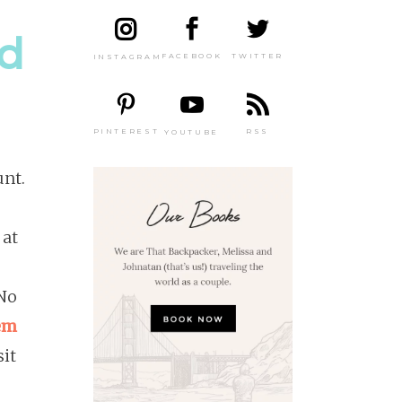
ad
TWITTER
FACEBOOK
INSTAGRAM
PINTEREST
RSS
YOUTUBE
unt.
 at
 No
tem
sit