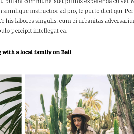
 usu putant commune, stet primis expetenda cu vel.
milique instructior ad pro, te purto dicit qui. Per
Te his labores singulis, eum ei urbanitas adversari
o percipit intellegat ea.
 with a local family on Bali