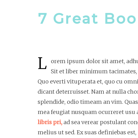
7 Great Bo
L
orem ipsum dolor sit amet, adhuc
Sit et liber minimum tacimates, 
Quo everti vituperata et, quo cu om
dicant deterruisset. Nam at nulla ch
splendide, odio timeam an vim. Quas 
mea feugiat nusquam ocurreret usu a
libris pri,
ad sea verear postulant con
melius ut sed. Ex suas definiebas est