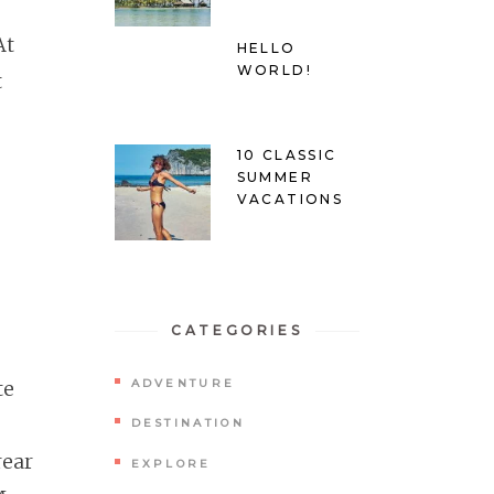
At
HELLO
WORLD!
t
10 CLASSIC
SUMMER
VACATIONS
CATEGORIES
te
ADVENTURE
DESTINATION
rear
EXPLORE