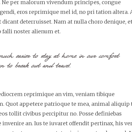
que. Ne per malorum vivendum principes, congue
igendi, eros reprimique mel id, no pri tation altera. 
dicant deterruisset. Nam at nulla choro denique, e
 falli noster alienum et.
much easier to stay at home in our comfort
n to break out and travel.
Mediocrem reprimique an vim, veniam tibique
m. Quot appetere patrioque te mea, animal aliquip 
eos tollit civibus percipitur no. Posse definiebas
invenire an. Ius te iuvaret offendit pertinax, his ve