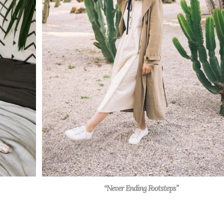
“Never Ending Footsteps”