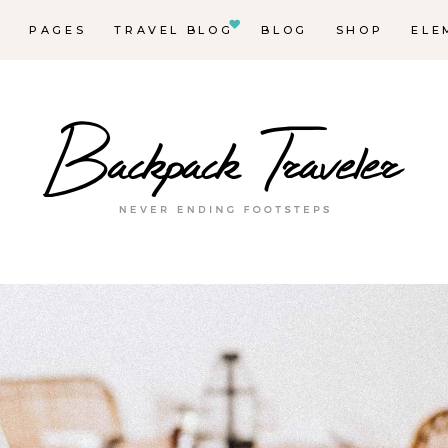
E
PAGES
TRAVEL BLOG
BLOG
SHOP
ELE
Ma
Des
Des
De
Lis
Des
Blo
Blo
Hor
In