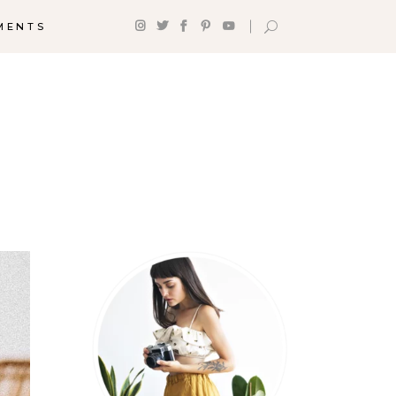
MENTS
p With
Shop List
tinations
Counters
tination List
Progress Bar
stination Category
Google Maps
t
Pie Charts
tination Slider
Countdown
g List
Client Carousel
g Slider
Testimonials
izontal Timeline
stagram