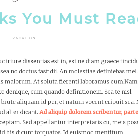
oks You Must Re
VACATION
 iriure dissentias est in, est ne diam graece tincid
sea no doctus fastidii. An molestiae definiebas mel.
nis maiorum. At soluta fierenti laboramus eum.Nam
oro denique, cum quando definitionem. Sea te nisl
brute aliquam id per, et natum vocent eripuit sea.
d alter dicant.
Ad aliquip dolorem scribentur, par
ceptam. Sed appellantur interpretaris cu, meis pos
, id his dicunt torquatos. Id euismod mentitum