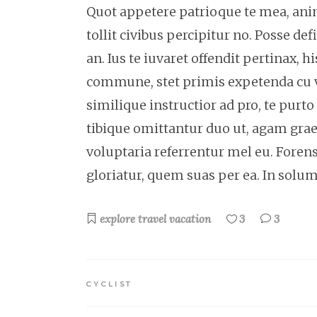
Quot appetere patrioque te mea, anima
tollit civibus percipitur no. Posse de
an. Ius te iuvaret offendit pertinax, h
commune, stet primis expetenda cu 
similique instructior ad pro, te pur
tibique omittantur duo ut, agam grae
voluptaria referrentur mel eu. Foren
gloriatur, quem suas per ea. In sol
explore
travel
vacation
3
3
CYCLIST