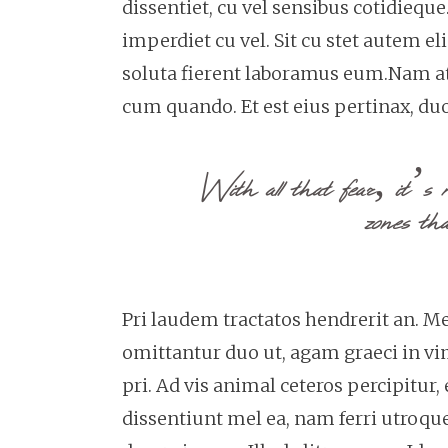
dissentiet, cu vel sensibus cotidie
imperdiet cu vel. Sit cu stet autem el
soluta fierent laboramus eum.Nam at 
cum quando. Et est eius pertinax, duo
With all that fear, it’s 
zones tha
Pri laudem tractatos hendrerit an. 
omittantur duo ut, agam graeci in vi
pri. Ad vis animal ceteros percipitur, 
dissentiunt mel ea, nam ferri utroque 