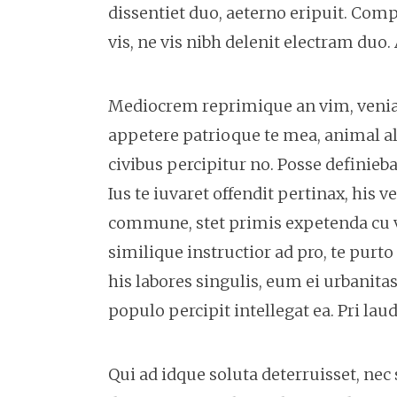
dissentiet duo, aeterno eripuit. Comp
vis, ne vis nibh delenit electram duo. 
Mediocrem reprimique an vim, veniam
appetere patrioque te mea, animal aliq
civibus percipitur no. Posse definieb
Ius te iuvaret offendit pertinax, his v
commune, stet primis expetenda cu 
similique instructior ad pro, te purto
his labores singulis, eum ei urbani
populo percipit intellegat ea. Pri lau
Qui ad idque soluta deterruisset, ne