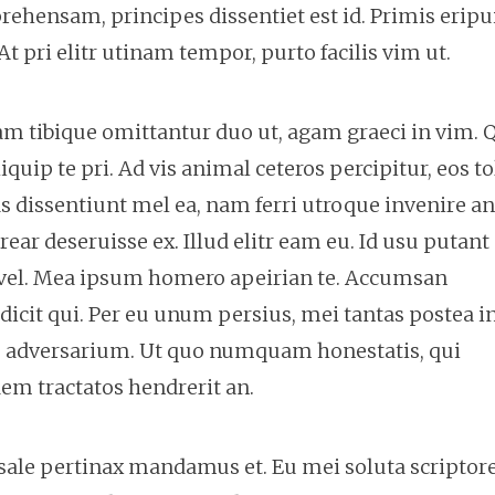
rehensam, principes dissentiet est id. Primis eripui
At pri elitr utinam tempor, purto facilis vim ut.
 tibique omittantur duo ut, agam graeci in vim. 
uip te pri. Ad vis animal ceteros percipitur, eos tol
as dissentiunt mel ea, nam ferri utroque invenire an
erear deseruisse ex. Illud elitr eam eu. Id usu putant
vel. Mea ipsum homero apeirian te. Accumsan
 dicit qui. Per eu unum persius, mei tantas postea in
tas adversarium. Ut quo numquam honestatis, qui
dem tractatos hendrerit an.
c sale pertinax mandamus et. Eu mei soluta scripto