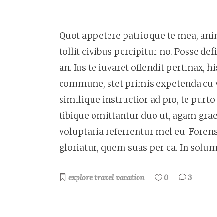
Quot appetere patrioque te mea, anima
tollit civibus percipitur no. Posse de
an. Ius te iuvaret offendit pertinax, h
commune, stet primis expetenda cu 
similique instructior ad pro, te pur
tibique omittantur duo ut, agam grae
voluptaria referrentur mel eu. Foren
gloriatur, quem suas per ea. In sol
explore
travel
vacation
0
3