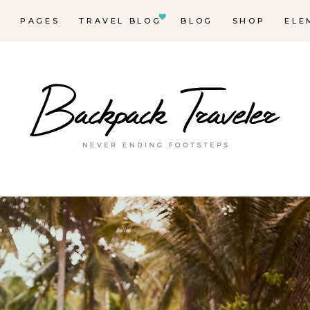
E
PAGES
TRAVEL BLOG
BLOG
SHOP
ELE
Ma
Des
Des
De
Lis
Des
Blo
Blo
Hor
In