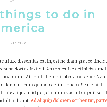
things to do in
merica
VISITING
 iriure dissentias est in, est ne diam graece tincid
sea no doctus fastidii. An molestiae definiebas mel.
nis maiorum. At soluta fierenti laboramus eum.Nam
oro denique, cum quando definitionem. Sea te nisl
brute aliquam id per, et natum vocent eripuit sea.
d alter dicant.
Ad aliquip dolorem scribentur, par