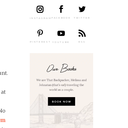
TWITTER
FACEBOOK
INSTAGRAM
PINTEREST
RSS
YOUTUBE
unt.
 at
 No
tem