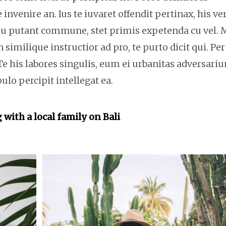
invenire an. Ius te iuvaret offendit pertinax, his ve
 usu putant commune, stet primis expetenda cu vel.
milique instructior ad pro, te purto dicit qui. Per
Te his labores singulis, eum ei urbanitas adversari
o percipit intellegat ea.
 with a local family on Bali