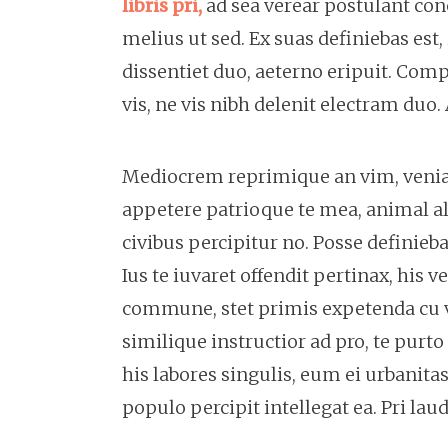
libris pri,
ad sea verear postulant con
melius ut sed. Ex suas definiebas est
dissentiet duo, aeterno eripuit. Comp
vis, ne vis nibh delenit electram duo. 
Mediocrem reprimique an vim, veniam
appetere patrioque te mea, animal aliq
civibus percipitur no. Posse definieb
Ius te iuvaret offendit pertinax, his v
commune, stet primis expetenda cu 
similique instructior ad pro, te purto
his labores singulis, eum ei urbani
populo percipit intellegat ea. Pri lau