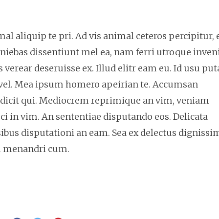
l aliquip te pri. Ad vis animal ceteros percipitur, 
finiebas dissentiunt mel ea, nam ferri utroque inven
is verear deseruisse ex. Illud elitr eam eu. Id usu pu
vel. Mea ipsum homero apeirian te. Accumsan
to dicit qui. Mediocrem reprimique an vim, veniam
ci in vim. An sententiae disputando eos. Delicata
sibus disputationi an eam. Sea ex delectus dignissi
um menandri cum.