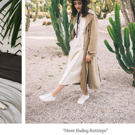
“Never Ending Footsteps”