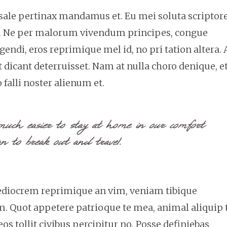
c sale pertinax mandamus et. Eu mei soluta scripto
que. Ne per malorum vivendum principes, congue
igendi, eros reprimique mel id, no pri tation altera. 
dicant deterruisset. Nam at nulla choro denique, e
 falli noster alienum et.
much easier to stay at home in our comfort
n to break out and travel.
Mediocrem reprimique an vim, veniam tibique
m. Quot appetere patrioque te mea, animal aliquip 
eos tollit civibus percipitur no. Posse definiebas