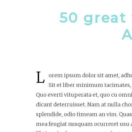
50 great 
A
L
orem ipsum dolor sit amet, adhuc
Sit et liber minimum tacimates, 
Quo everti vituperata et, quo cu om
dicant deterruisset. Nam at nulla ch
splendide, odio timeam an vim. Quas 
mea feugiat nusquam ocurreret usu a