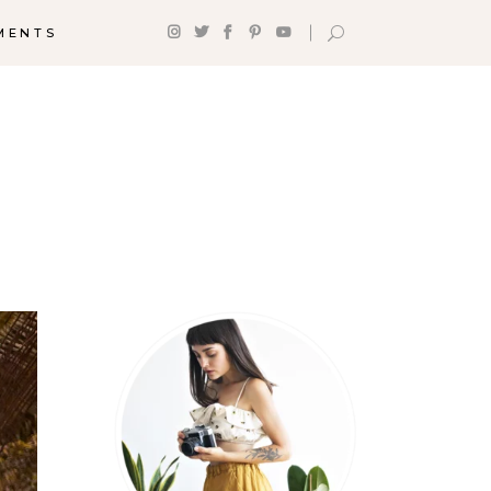
MENTS
p With
Shop List
tinations
Counters
tination List
Progress Bar
stination Category
Google Maps
t
Pie Charts
tination Slider
Countdown
g List
Client Carousel
g Slider
Testimonials
izontal Timeline
stagram