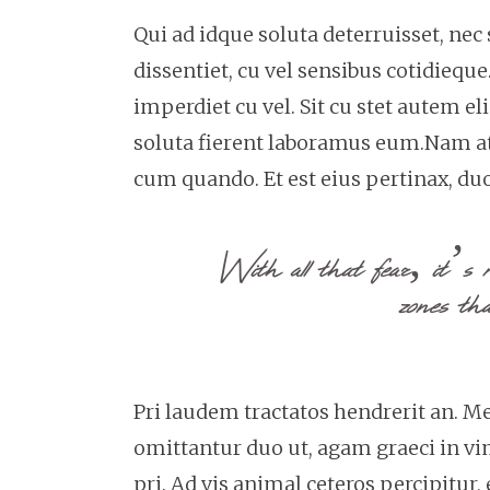
Qui ad idque soluta deterruisset, ne
dissentiet, cu vel sensibus cotidie
imperdiet cu vel. Sit cu stet autem el
soluta fierent laboramus eum.Nam at 
cum quando. Et est eius pertinax, duo
With all that fear, it’s 
zones tha
Pri laudem tractatos hendrerit an. 
omittantur duo ut, agam graeci in vi
pri. Ad vis animal ceteros percipitur, 