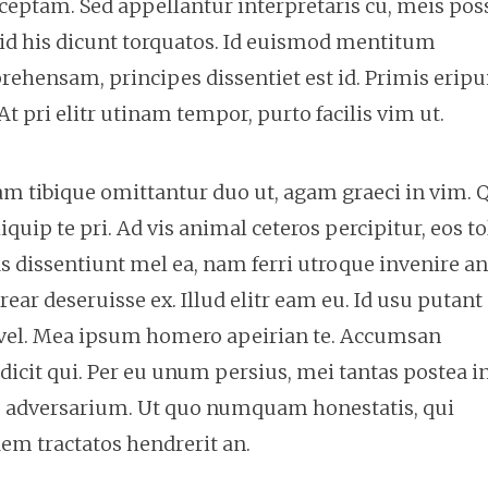
ceptam. Sed appellantur interpretaris cu, meis pos
, id his dicunt torquatos. Id euismod mentitum
rehensam, principes dissentiet est id. Primis eripui
At pri elitr utinam tempor, purto facilis vim ut.
 tibique omittantur duo ut, agam graeci in vim. 
uip te pri. Ad vis animal ceteros percipitur, eos tol
as dissentiunt mel ea, nam ferri utroque invenire an
erear deseruisse ex. Illud elitr eam eu. Id usu putant
vel. Mea ipsum homero apeirian te. Accumsan
 dicit qui. Per eu unum persius, mei tantas postea in
tas adversarium. Ut quo numquam honestatis, qui
dem tractatos hendrerit an.